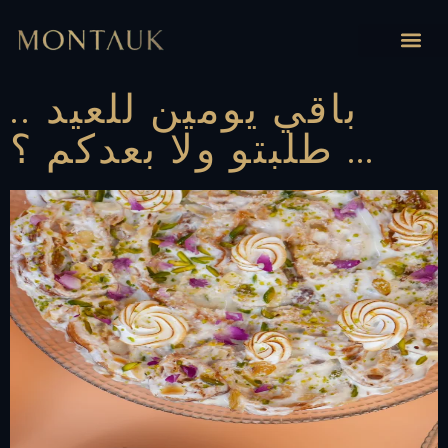
باقي يومين للعيد ..
طلبتو ولا بعدكم ؟ …