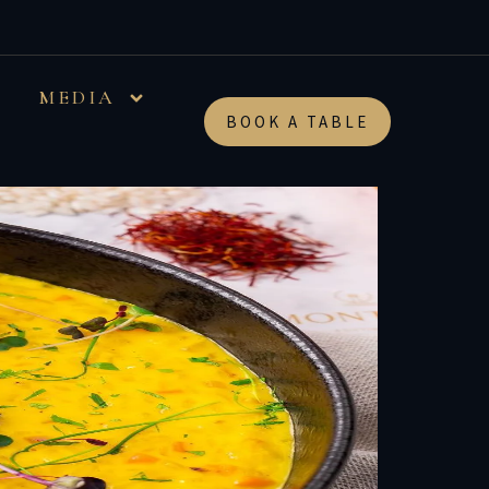
ريزوتو هو طبق أرز إيطالي مطبوخ بصلصة كري…
MEDIA
BOOK A TABLE