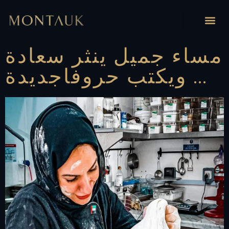
مساء جميل ينثر سعادة
‏ويكتب حروفاجديدة …